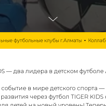
утбольные клубы г.Алматы
Коллаборация 
DS — два лидера в детском футболе
событие в мире детского спорта —
развития через футбол TIGER KIDS
ля детей на новый уровень! Тепер