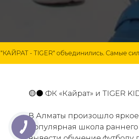
 - TIGER" объединились. Самые сильные ф
🟡⚫ ФК «Кайрат» и TIGER KI
В Алматы произошло яркое 
популярная школа раннего 
вывести обучение футболу д