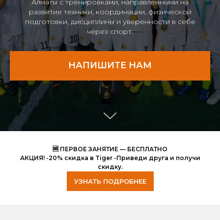
Алматы с тренировками, направленными на
развитие техники, координации, физической
подготовки, дисциплины и уверенности в себе
через спорт.
НАПИШИТЕ НАМ
“TIGER KIDS”
🆓 ПЕРВОЕ ЗАНЯТИЕ — БЕСПЛАТНО
АКЦИЯ! -20% скидка в Tiger -Приведи друга и получи
для детей от 1.5 до 6 лет
скидку.
ул. Толе би 271/3
УЗНАТЬ ПОДРОБНЕЕ
ул. Желтоксан 37а