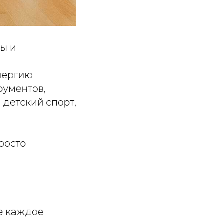
ны и
нергию
рументов,
 детский спорт,
росто
де каждое