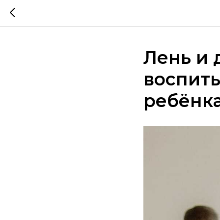
Лень и 
воспиты
ребёнк