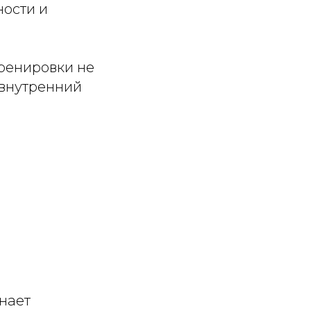
ности и
тренировки не
 внутренний
нает