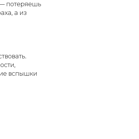
 — потеряешь
ха, а из
ствовать.
ости,
кие вспышки