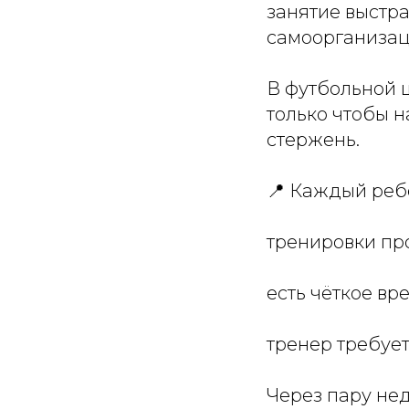
занятие выстра
самоорганизац
В футбольной ш
только чтобы н
стержень.
📍 Каждый реб
тренировки пр
есть чёткое вр
тренер требует
Через пару не