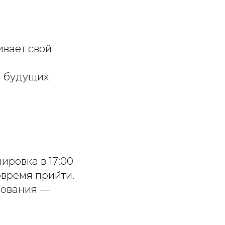
ивает свой
я будущих
ировка в 17:00
овремя прийти.
рования —