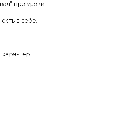
ал” про уроки,
ость в себе.
 характер.