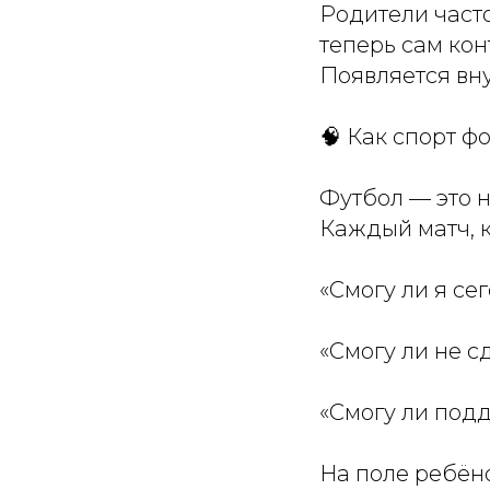
Родители часто
теперь сам кон
Появляется вну
🧠 Как спорт ф
Футбол — это н
Каждый матч, 
«Смогу ли я се
«Смогу ли не с
«Смогу ли под
На поле ребёно