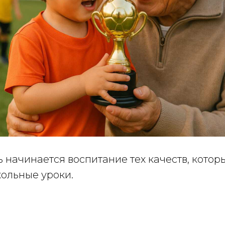
 начинается воспитание тех качеств, котор
кольные уроки.