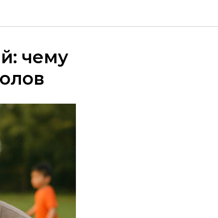
й: чему
голов