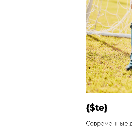
{$te}
Современные д