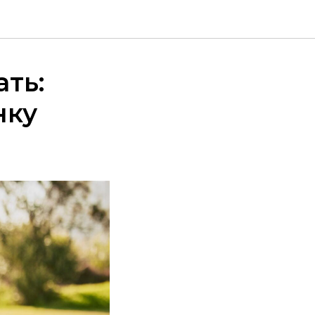
ать:
нку