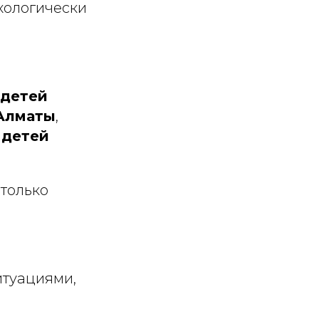
ихологически
 детей
Алматы
,
 детей
 только
итуациями,