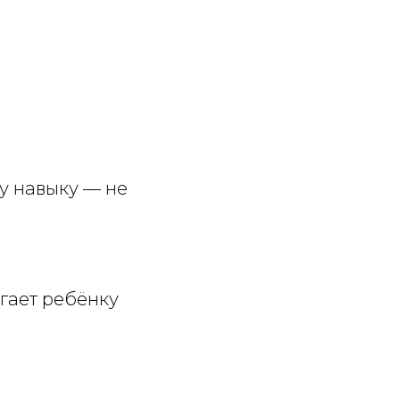
у навыку — не
гает ребёнку