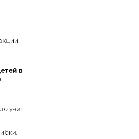
акции.
етей в
.
то учит
шибки.