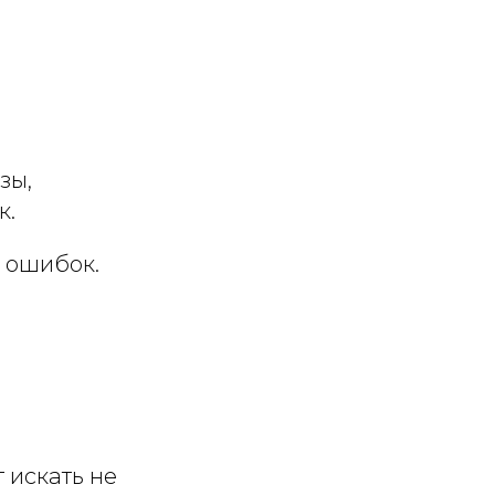
зы,
к.
я ошибок.
 искать не