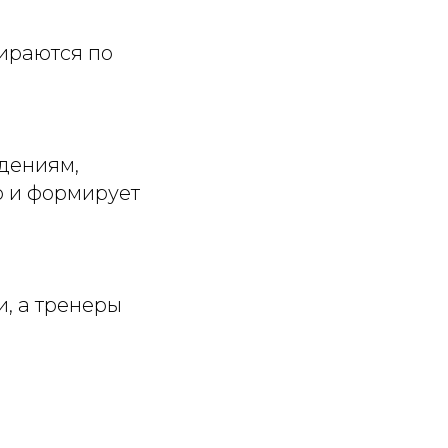
ираются по
дениям,
о и формирует
, а тренеры