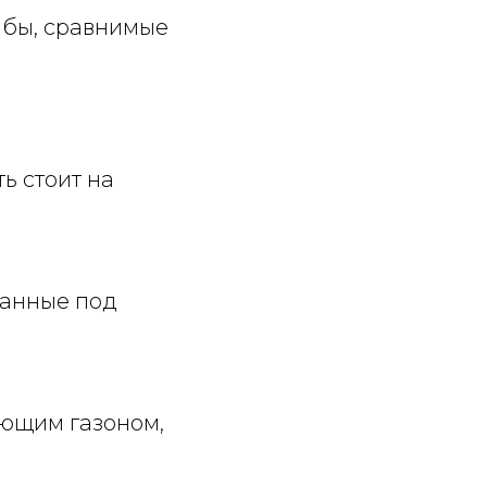
ибы, сравнимые
ь стоит на
ванные под
ующим газоном,