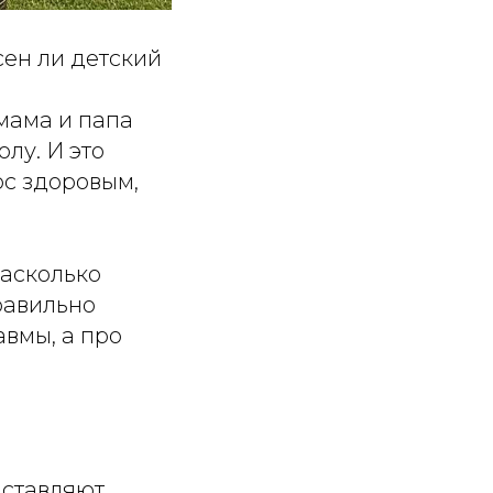
сен ли детский
мама и папа
лу. И это
ос здоровым,
насколько
равильно
авмы, а про
дставляют