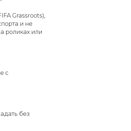
A Grassroots),
порта и не
на роликах или
е с
падать без