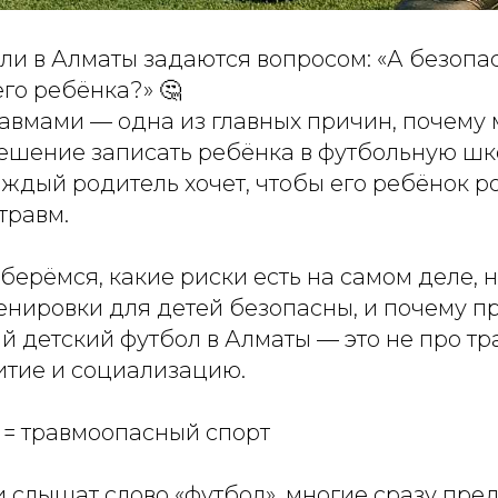
ли в Алматы задаются вопросом: «А безопа
го ребёнка?» 🤔
равмами — одна из главных причин, почему 
ешение записать ребёнка в футбольную шко
аждый родитель хочет, чтобы его ребёнок р
травм.
берёмся, какие риски есть на самом деле, 
енировки для детей безопасны, и почему п
 детский футбол в Алматы — это не про тр
итие и социализацию.
 = травмоопасный спорт
 слышат слово «футбол», многие сразу пре