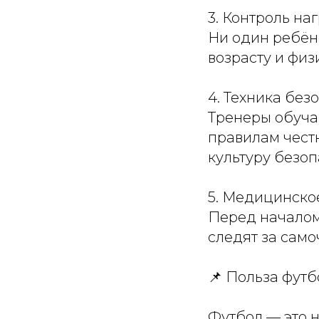
3. Контроль на
Ни один ребён
возрасту и физ
4. Техника без
Тренеры обуча
правилам честн
культуру безоп
5. Медицинско
Перед началом
следят за само
📌 Польза футб
Футбол — это н