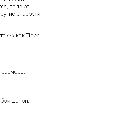
ся, падают,
ругие скорости
аких как Tiger
 размера.
юбой ценой.
т