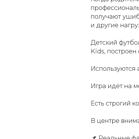
профессиональн
получают ушиб
и другие нагру
Детский футбол
Kids, построен
Используются 
Игра идёт на м
Есть строгий к
В центре внима
📌 Реальные фа